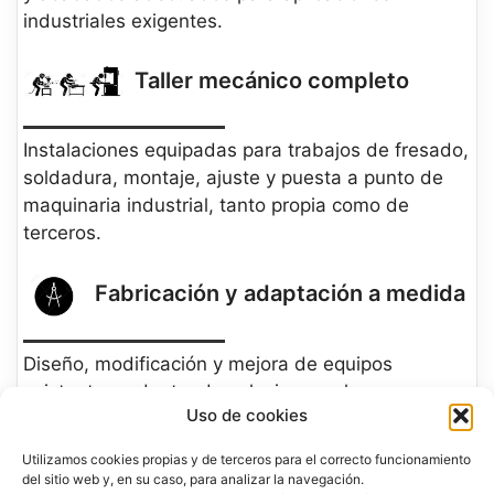
industriales exigentes.
Taller mecánico completo
Instalaciones equipadas para trabajos de fresado,
soldadura, montaje, ajuste y puesta a punto de
maquinaria industrial, tanto propia como de
terceros.
Fabricación y adaptación a medida
Diseño, modificación y mejora de equipos
existentes, adaptando soluciones a las
Uso de cookies
necesidades reales del proceso productivo de
cada cliente, desde intervenciones puntuales
Utilizamos cookies propias y de terceros para el correcto funcionamiento
hasta el desarrollo de soluciones completas de
del sitio web y, en su caso, para analizar la navegación.