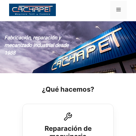
Saltar
Menú
al
contenido
de
¿Qué hacemos?
Reparación de