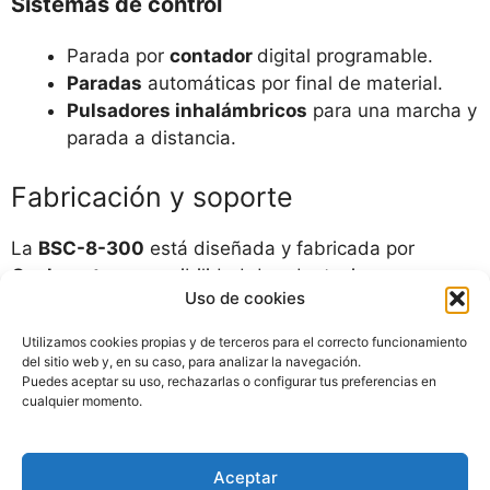
Sistemas de control
Parada por
contador
digital programable.
Paradas
automáticas por final de material.
Pulsadores inhalámbricos
para una marcha y
parada a distancia.
Fabricación y soporte
La
BSC-8-300
está diseñada y fabricada por
Cachapet
, con posibilidad de adaptaciones a
Uso de cookies
medida y soporte técnico directo del fabricante,
garantizando una integración óptima en líneas de
Utilizamos cookies propias y de terceros para el correcto funcionamiento
producción con trenzadoras industriales.
del sitio web y, en su caso, para analizar la navegación.
Puedes aceptar su uso, rechazarlas o configurar tus preferencias en
cualquier momento.
Solicitar información tecnica
Aceptar