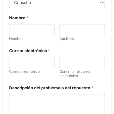
Nombre
*
Nombre
Apellidos
Correo electrónico
*
Correo electrónico
Confirmar el correo
electrónico
d
Descripción del problema o del repuesto
*
e
N
o
m
b
r